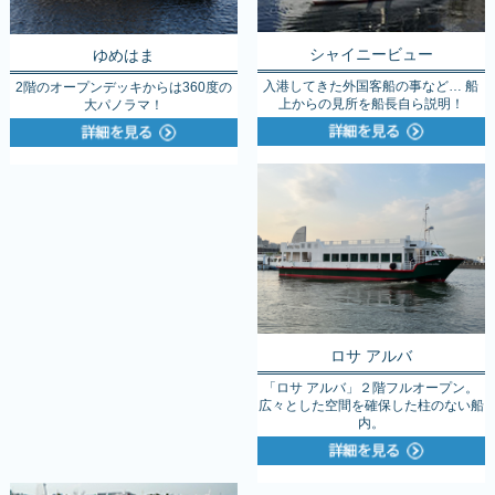
シャイニービュー
ゆめはま
入港してきた外国客船の事など… 船
2階のオープンデッキからは360度の
上からの見所を船長自ら説明！
大パノラマ！
ロサ アルバ
「ロサ アルバ」２階フルオープン。
広々とした空間を確保した柱のない船
内。